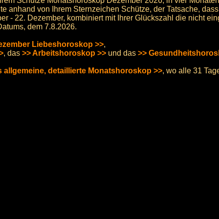
hrem Schütze Monatshoroskop Dezember 2026, in vier Monaten
e anhand von Ihrem Sternzeichen Schütze, der Tatsache, dass 
 - 22. Dezember, kombiniert mit Ihrer Glückszahl die nicht e
Datums, dem 7.8.2026.
ezember Liebeshoroskop >>
,
>
, das
>> Arbeitshoroskop >>
und das
>> Gesundheitshoros
s allgemeine, detaillierte Monatshoroskop >>
, wo alle 31 T