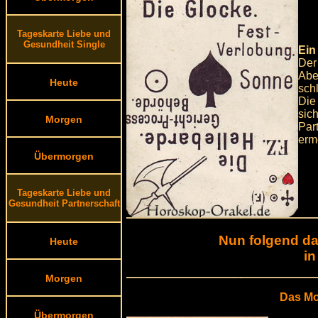
Tageskarte Liebe und
Gesundheit Single
Ein
Der
Aber
Heute
sch
Die 
sic
Morgen
Par
erm
Übermorgen
Tageskarte Liebe und
Gesundheit Partnerschaft
Nun folgend da
Heute
in
Morgen
Das Mo
Übermorgen