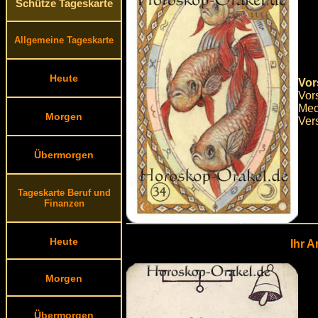
Schütze Tageskarte
Allgemeine Tageskarte
Heute
Vor
Vor
Med
Morgen
Ver
Übermorgen
Tageskarte Beruf und
Finanzen
Heute
Ihr 
Morgen
Übermorgen