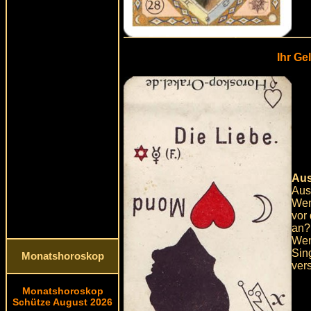
Ihr Ge
Aus
Aus
Wen
vor 
an?
Wen
Sin
Monatshoroskop
ver
Monatshoroskop
Schütze August 2026