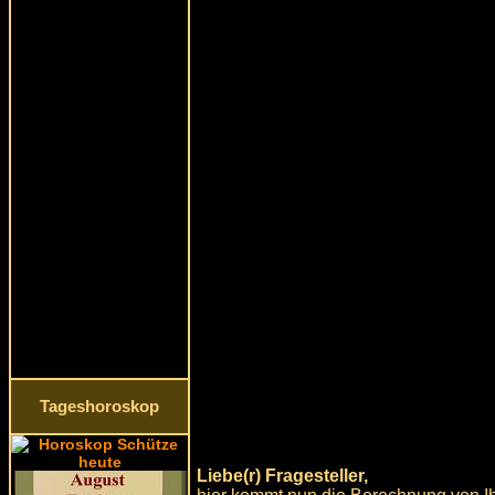
Tageshoroskop
Liebe(r) Fragesteller,