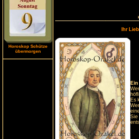
Ihr Lie
Horoskop Schütze
übermorgen
Ein
Wen
höf
Es 
Wen
eine
Sie
ent