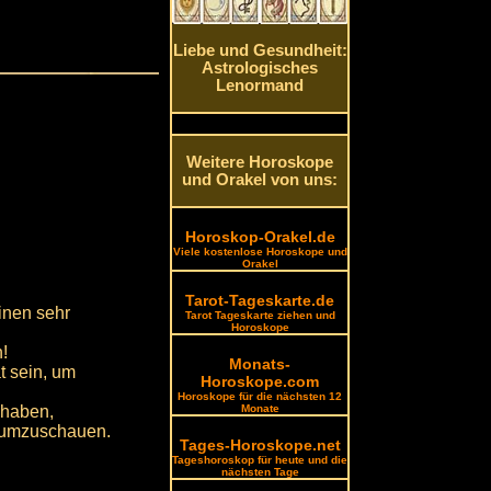
Liebe und Gesundheit:
Astrologisches
Lenormand
Weitere Horoskope
und Orakel von uns:
Horoskop-Orakel.de
Viele kostenlose Horoskope und
Orakel
Tarot-Tageskarte.de
inen sehr
Tarot Tageskarte ziehen und
Horoskope
!
Monats-
t sein, um
Horoskope.com
Horoskope für die nächsten 12
t haben,
Monate
e umzuschauen.
Tages-Horoskope.net
Tageshoroskop für heute und die
nächsten Tage