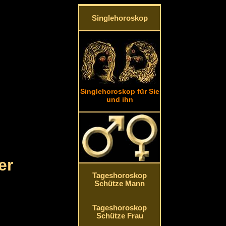
Singlehoroskop
Singlehoroskop für Sie
und ihn
er
Tageshoroskop
Schütze Mann
Tageshoroskop
Schütze Frau