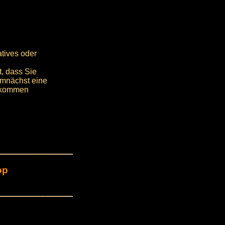
atives oder
t, dass Sie
emnächst eine
erkommen
op