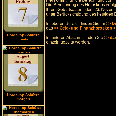
hier kommt nun die Berechnung von I
Die Berechnung des Horoskops erfolgt
Ihrem Geburtsdatum, dem 23. November
unter Berücksichtigung des heutigen 
Im oberen Bereich finden Sie Ihr
>> D
das
>> Geld- und Finanzhoroskop >
Horoskop Schütze
Im unteren Abschnitt finden Sie
>> da
heute
einzeln gezeigt werden.
Horoskop Schütze
morgen