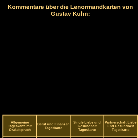
Kommentare über die Lenormandkarten von
Gustav Kühn:
Allgemeine
Single Liebe und
Partnerschaft Liebe
Beruf und Finanzen
Tageskarte mit
Gesundheit
und Gesundheit
Tageskarte
Orakelspruch
Tageskarte
Tageskarte