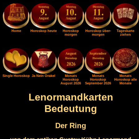
Home
Horoskop heute
Horoskop
Horoskop über-
Tageskarte
morgen
morgen
ziehen
Single Horoskop
Ja Nein Orakel
Monats
Monats
Monats
Horoskop
Horoskop
Horoskop alle
August 2026
September 2026
Monate
Lenormandkarten
Bedeutung
Der Ring