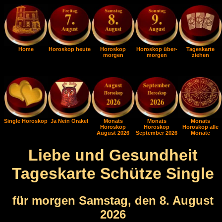
Home
Horoskop heute
Horoskop
Horoskop über-
Tageskarte
morgen
morgen
ziehen
Single Horoskop
Ja Nein Orakel
Monats
Monats
Monats
Horoskop
Horoskop
Horoskop alle
August 2026
September 2026
Monate
Liebe und Gesundheit
Tageskarte Schütze Single
für morgen Samstag, den 8. August
2026