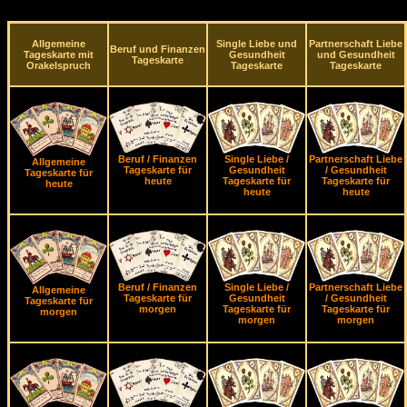
Allgemeine
Single Liebe und
Partnerschaft Liebe
Beruf und Finanzen
Tageskarte mit
Gesundheit
und Gesundheit
Tageskarte
Orakelspruch
Tageskarte
Tageskarte
Beruf / Finanzen
Single Liebe /
Partnerschaft Liebe
Allgemeine
Tageskarte für
Gesundheit
/ Gesundheit
Tageskarte für
heute
Tageskarte für
Tageskarte für
heute
heute
heute
Beruf / Finanzen
Single Liebe /
Partnerschaft Liebe
Allgemeine
Tageskarte für
Gesundheit
/ Gesundheit
Tageskarte für
morgen
Tageskarte für
Tageskarte für
morgen
morgen
morgen