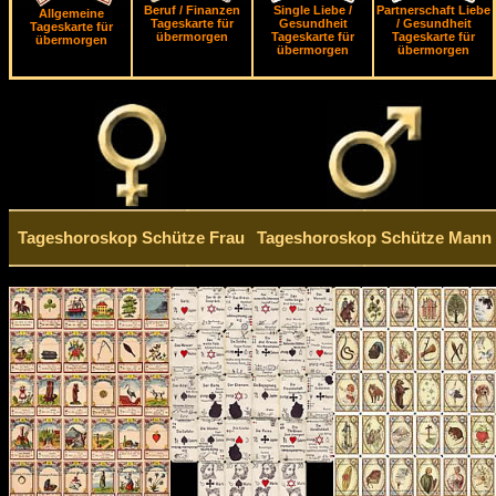
Beruf / Finanzen
Single Liebe /
Partnerschaft Liebe
Allgemeine
Tageskarte für
Gesundheit
/ Gesundheit
Tageskarte für
übermorgen
Tageskarte für
Tageskarte für
übermorgen
übermorgen
übermorgen
Tageshoroskop Schütze Frau
Tageshoroskop Schütze Mann