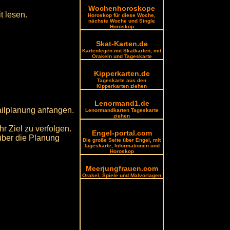
Wochenhoroskope
t lesen.
Horoskop für diese Woche,
nächste Woche und Single
Horoskop
Skat-Karten.de
Kartenlegen mit Skatkarten, mit
Orakeln und Tageskarte
Kipperkarten.de
Tageskarte aus den
Kipperkarten ziehen
Lenormand1.de
ailplanung anfangen.
Lenormandkarten Tageskarte
ziehen
r Ziel zu verfolgen.
Engel-portal.com
über die Planung
Die große Seite über Engel, mit
Tageskarte, Informationen und
Horoskop
Meerjungfrauen.com
Orakel, Spiele und Malvorlagen