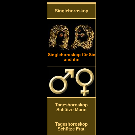
Singlehoroskop
Singlehoroskop für Sie
und ihn
Tageshoroskop
Schütze Mann
Tageshoroskop
Schütze Frau