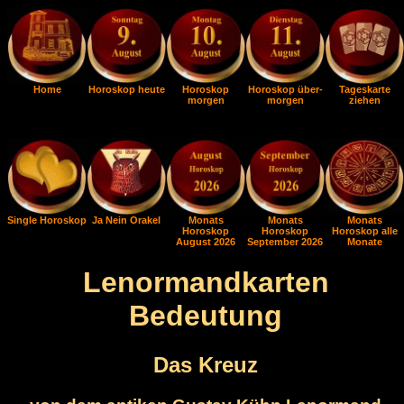
Home
Horoskop heute
Horoskop
Horoskop über-
Tageskarte
morgen
morgen
ziehen
Single Horoskop
Ja Nein Orakel
Monats
Monats
Monats
Horoskop
Horoskop
Horoskop alle
August 2026
September 2026
Monate
Lenormandkarten
Bedeutung
Das Kreuz