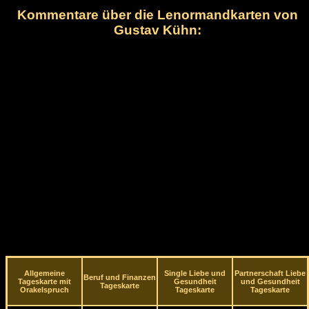
Kommentare über die Lenormandkarten von
Gustav Kühn:
Allgemeine
Single Liebe und
Partnerschaft Liebe
Beruf und Finanzen
Tageskarte mit
Gesundheit
und Gesundheit
Tageskarte
Orakelspruch
Tageskarte
Tageskarte