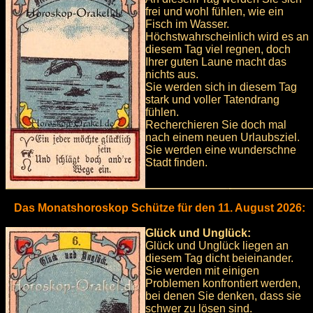
frei und wohl fühlen, wie ein
Fisch im Wasser.
Höchstwahrscheinlich wird es an
diesem Tag viel regnen, doch
Ihrer guten Laune macht das
nichts aus.
Sie werden sich in diesem Tag
stark und voller Tatendrang
fühlen.
Recherchieren Sie doch mal
nach einem neuen Urlaubsziel.
Sie werden eine wunderschne
Stadt finden.
Das Monatshoroskop Schütze für den 11. August 2026:
Glück und Unglück:
Glück und Unglück liegen an
diesem Tag dicht beieinander.
Sie werden mit einigen
Problemen konfrontiert werden,
bei denen Sie denken, dass sie
schwer zu lösen sind.