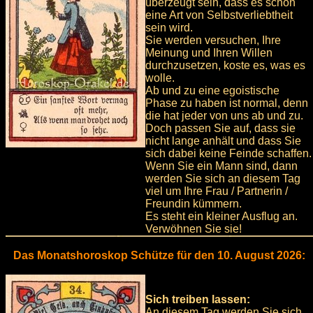
überzeugt sein, dass es schon
eine Art von Selbstverliebtheit
sein wird.
Sie werden versuchen, Ihre
Meinung und Ihren Willen
durchzusetzen, koste es, was es
wolle.
Ab und zu eine egoistische
Phase zu haben ist normal, denn
die hat jeder von uns ab und zu.
Doch passen Sie auf, dass sie
nicht lange anhält und dass Sie
sich dabei keine Feinde schaffen.
Wenn Sie ein Mann sind, dann
werden Sie sich an diesem Tag
viel um Ihre Frau / Partnerin /
Freundin kümmern.
Es steht ein kleiner Ausflug an.
Verwöhnen Sie sie!
Das Monatshoroskop Schütze für den 10. August 2026:
Sich treiben lassen:
An diesem Tag werden Sie sich