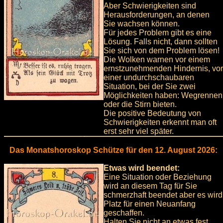
Aber Schwierigkeiten sind
Herausforderungen, an denen
Sie wachsen können.
Für jedes Problem gibt es eine
Lösung. Falls nicht, dann sollten
Sie sich von dem Problem lösen!
Die Wolken warnen vor einem
ernstzunehmenden Hindernis, vor
einer undurchschaubaren
Situation, bei der Sie zwei
Möglichkeiten haben: Wegrennen
oder die Stirn bieten.
Die positive Bedeutung von
Schwierigkeiten erkennt man oft
erst sehr viel später.
Das Monatshoroskop Schütze für den 12. August 2026:
Etwas wird beendet:
Eine Situation oder Beziehung
wird an diesem Tag für Sie
schmerzhaft beendet aber es wird
Platz für einen Neuanfang
geschaffen.
Halten Sie nicht an etwas fest,