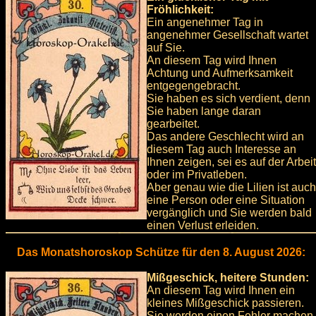
Fröhlichkeit:
Ein angenehmer Tag in
angenehmer Gesellschaft wartet
auf Sie.
An diesem Tag wird Ihnen
Achtung und Aufmerksamkeit
entgegengebracht.
Sie haben es sich verdient, denn
Sie haben lange daran
gearbeitet.
Das andere Geschlecht wird an
diesem Tag auch Interesse an
Ihnen zeigen, sei es auf der Arbeit
oder im Privatleben.
Aber genau wie die Lilien ist auch
eine Person oder eine Situation
vergänglich und Sie werden bald
einen Verlust erleiden.
Das Monatshoroskop Schütze für den 8. August 2026:
Mißgeschick, heitere Stunden:
An diesem Tag wird Ihnen ein
kleines Mißgeschick passieren.
Sie werden einen Fehler machen,