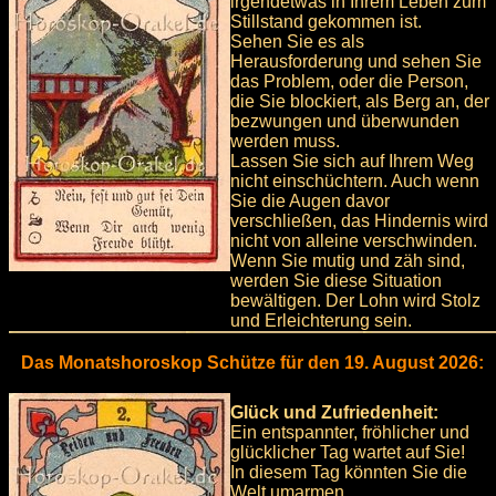
irgendetwas in Ihrem Leben zum
Stillstand gekommen ist.
Sehen Sie es als
Herausforderung und sehen Sie
das Problem, oder die Person,
die Sie blockiert, als Berg an, der
bezwungen und überwunden
werden muss.
Lassen Sie sich auf Ihrem Weg
nicht einschüchtern. Auch wenn
Sie die Augen davor
verschließen, das Hindernis wird
nicht von alleine verschwinden.
Wenn Sie mutig und zäh sind,
werden Sie diese Situation
bewältigen. Der Lohn wird Stolz
und Erleichterung sein.
Das Monatshoroskop Schütze für den 19. August 2026:
Glück und Zufriedenheit:
Ein entspannter, fröhlicher und
glücklicher Tag wartet auf Sie!
In diesem Tag könnten Sie die
Welt umarmen.