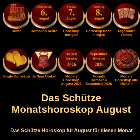
Home
Horoskop heute
Horoskop
Horoskop über-
Tageskarte
morgen
morgen
ziehen
Single Horoskop
Ja Nein Orakel
Monats
Monats
Monats
Horoskop
Horoskop
Horoskop alle
August 2026
September 2026
Monate
Das Schütze
Monatshoroskop August
Das Schütze Horoskop für August für diesen Monat