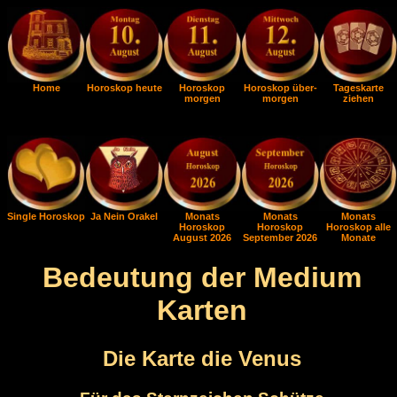
Home
Horoskop heute
Horoskop
Horoskop über-
Tageskarte
morgen
morgen
ziehen
Single Horoskop
Ja Nein Orakel
Monats
Monats
Monats
Horoskop
Horoskop
Horoskop alle
August 2026
September 2026
Monate
Bedeutung der Medium
Karten
Die Karte die Venus