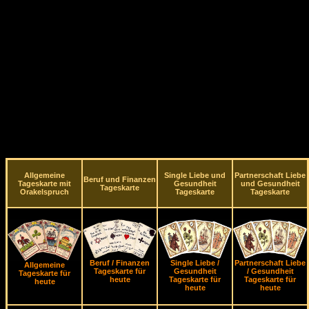
Allgemeine
Single Liebe und
Partnerschaft Liebe
Beruf und Finanzen
Tageskarte mit
Gesundheit
und Gesundheit
Tageskarte
Orakelspruch
Tageskarte
Tageskarte
Beruf / Finanzen
Single Liebe /
Partnerschaft Liebe
Allgemeine
Tageskarte für
Gesundheit
/ Gesundheit
Tageskarte für
heute
Tageskarte für
Tageskarte für
heute
heute
heute