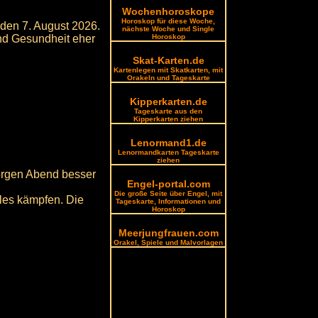
Wochenhoroskope
Horoskop für diese Woche,
 den 7. August 2026.
nächste Woche und Single
und Gesundheit eher
Horoskop
Skat-Karten.de
Kartenlegen mit Skatkarten, mit
Orakeln und Tageskarte
Kipperkarten.de
Tageskarte aus den
Kipperkarten ziehen
Lenormand1.de
Lenormandkarten Tageskarte
ziehen
orgen Abend besser
Engel-portal.com
Die große Seite über Engel, mit
gles kämpfen. Die
Tageskarte, Informationen und
Horoskop
Meerjungfrauen.com
Orakel, Spiele und Malvorlagen