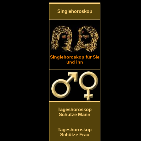
Singlehoroskop
Singlehoroskop für Sie
und ihn
Tageshoroskop
Schütze Mann
Tageshoroskop
Schütze Frau