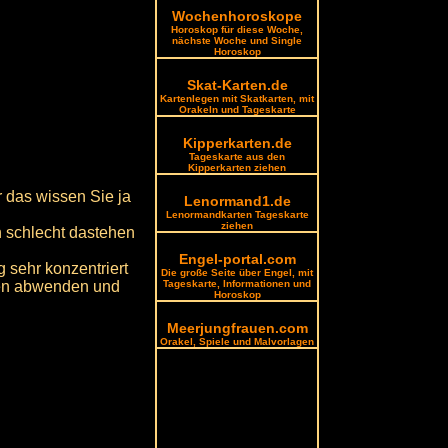
Wochenhoroskope
Horoskop für diese Woche,
nächste Woche und Single
Horoskop
Skat-Karten.de
Kartenlegen mit Skatkarten, mit
Orakeln und Tageskarte
Kipperkarten.de
Tageskarte aus den
Kipperkarten ziehen
r das wissen Sie ja
Lenormand1.de
Lenormandkarten Tageskarte
ziehen
n schlecht dastehen
Engel-portal.com
g sehr konzentriert
Die große Seite über Engel, mit
nen abwenden und
Tageskarte, Informationen und
Horoskop
Meerjungfrauen.com
Orakel, Spiele und Malvorlagen