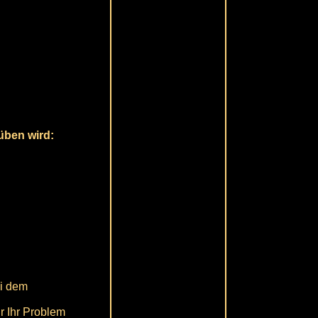
süben wird:
ei dem
ür Ihr Problem