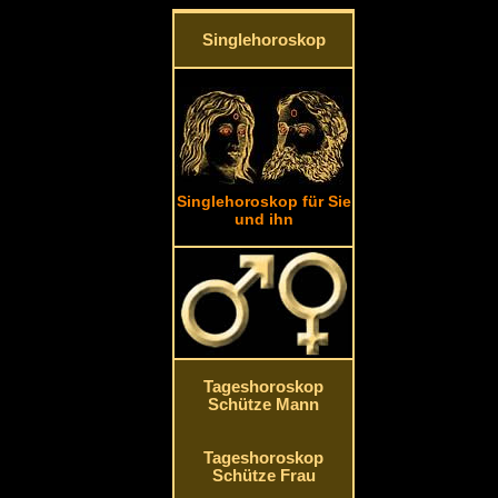
Singlehoroskop
Singlehoroskop für Sie
und ihn
Tageshoroskop
Schütze Mann
Tageshoroskop
Schütze Frau