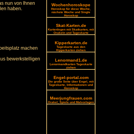
as nun von Ihnen
Wochenhoroskope
len haben.
Horoskop für diese Woche,
nächste Woche und Single
Horoskop
Skat-Karten.de
Kartenlegen mit Skatkarten, mit
Orakeln und Tageskarte
Kipperkarten.de
Tageskarte aus den
beitsplatz machen
Kipperkarten ziehen
aus bewerkstelligen
Lenormand1.de
Lenormandkarten Tageskarte
ziehen
Engel-portal.com
Die große Seite über Engel, mit
Tageskarte, Informationen und
Horoskop
Meerjungfrauen.com
Orakel, Spiele und Malvorlagen