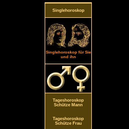
Singlehoroskop
Singlehoroskop für Sie
und ihn
Tageshoroskop
Schütze Mann
Tageshoroskop
Schütze Frau