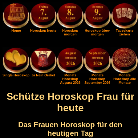
Home
Horoskop heute
Horoskop
Horoskop über-
Tageskarte
morgen
morgen
ziehen
Single Horoskop
Ja Nein Orakel
Monats
Monats
Monats
Horoskop
Horoskop
Horoskop alle
August 2026
September 2026
Monate
Schütze Horoskop Frau für
heute
Das Frauen Horoskop für den
heutigen Tag