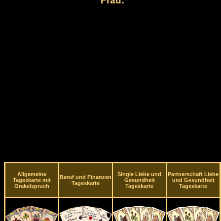
Frau:
Allgemeine
Single Liebe und
Partnerschaft Liebe
Beruf und Finanzen
Tageskarte mit
Gesundheit
und Gesundheit
Tageskarte
Orakelspruch
Tageskarte
Tageskarte