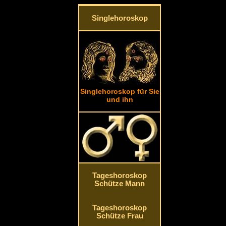
Singlehoroskop
Singlehoroskop für Sie
und ihn
Tageshoroskop
Schütze Mann
Tageshoroskop
Schütze Frau