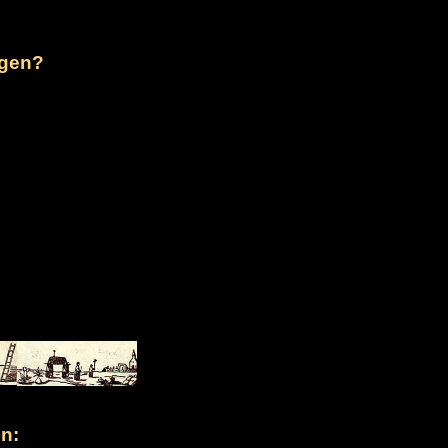
rgen?
n: