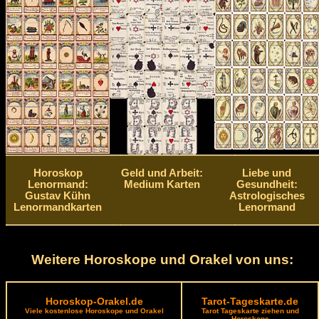
Horoskop
Geld und Arbeit:
Liebe und
Lenormand:
Medium Karten
Gesundheit:
Gustav Kühn
Astrologisches
Lenormandkarten
Lenormand
Weitere Horoskope und Orakel von uns:
Horoskop-Orakel.de
Tarot-Tageskarte.de
Viele kostenlose Horoskope und Orakel
Tarot Tageskarte ziehen und
Horoskope