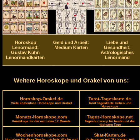
Horoskop
Geld und Arbeit:
Liebe und
Lenormand:
Medium Karten
Gesundheit:
Gustav Kühn
Astrologisches
Lenormandkarten
Lenormand
Weitere Horoskope und Orakel von uns:
Horoskop-Orakel.de
Tarot-Tageskarte.de
Viele kostenlose Horoskope und Orakel
Tarot Tageskarte ziehen und
Horoskope
Monats-Horoskope.com
Tages-Horoskope.net
Horoskope für die nächsten 12 Monate
Tageshoroskop für heute und die
nächsten Tage
Wochenhoroskope.com
Skat-Karten.de
Horoskop für diese Woche, nächste Woche und
Kartenlegen mit Skatkarten, mit