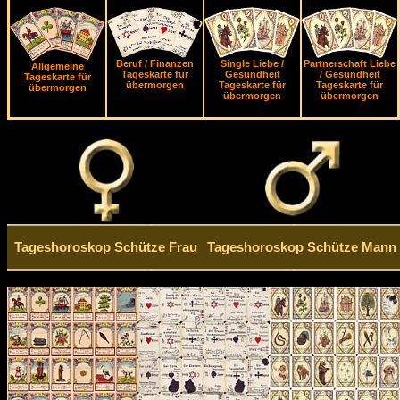
Beruf / Finanzen
Single Liebe /
Partnerschaft Liebe
Allgemeine
Tageskarte für
Gesundheit
/ Gesundheit
Tageskarte für
übermorgen
Tageskarte für
Tageskarte für
übermorgen
übermorgen
übermorgen
Tageshoroskop Schütze Frau
Tageshoroskop Schütze Mann