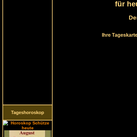
für he
De
Ihre Tageskart
Tageshoroskop