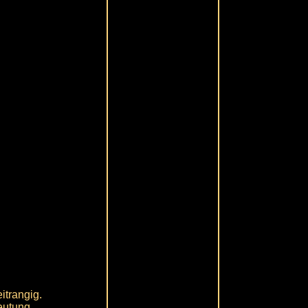
itrangig.
eutung.