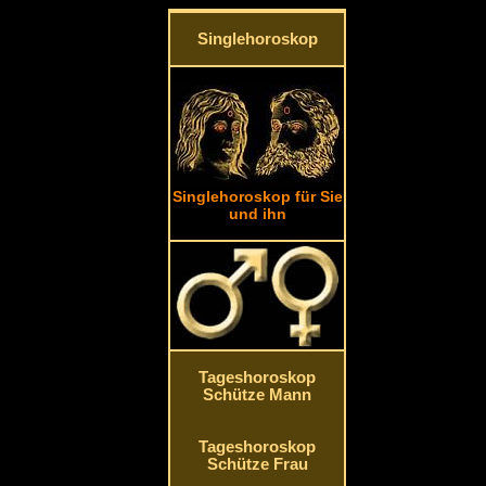
Singlehoroskop
Singlehoroskop für Sie
und ihn
Tageshoroskop
Schütze Mann
Tageshoroskop
Schütze Frau