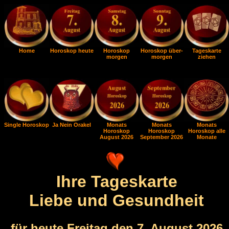
Home
Horoskop heute
Horoskop
Horoskop über-
Tageskarte
morgen
morgen
ziehen
Single Horoskop
Ja Nein Orakel
Monats
Monats
Monats
Horoskop
Horoskop
Horoskop alle
August 2026
September 2026
Monate
Ihre Tageskarte
Liebe und Gesundheit
für heute Freitag den 7. August 2026