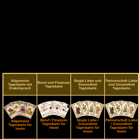
Allgemeine
Single Liebe und
Partnerschaft Liebe
Beruf und Finanzen
Tageskarte mit
Gesundheit
und Gesundheit
Tageskarte
Orakelspruch
Tageskarte
Tageskarte
Beruf / Finanzen
Single Liebe /
Partnerschaft Liebe
Allgemeine
Tageskarte für
Gesundheit
/ Gesundheit
Tageskarte für
heute
Tageskarte für
Tageskarte für
heute
heute
heute