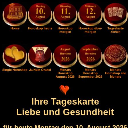
Home
Horoskop heute
Horoskop
Horoskop über-
Tageskarte
morgen
morgen
ziehen
Single Horoskop
Ja Nein Orakel
Monats
Monats
Monats
Horoskop
Horoskop
Horoskop alle
August 2026
September 2026
Monate
Ihre Tageskarte
Liebe und Gesundheit
für heute Montag den 10. August 2026