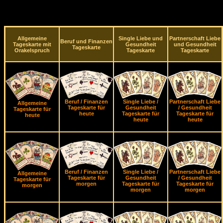
Allgemeine
Single Liebe und
Partnerschaft Liebe
Beruf und Finanzen
Tageskarte mit
Gesundheit
und Gesundheit
Tageskarte
Orakelspruch
Tageskarte
Tageskarte
Beruf / Finanzen
Single Liebe /
Partnerschaft Liebe
Allgemeine
Tageskarte für
Gesundheit
/ Gesundheit
Tageskarte für
heute
Tageskarte für
Tageskarte für
heute
heute
heute
Beruf / Finanzen
Single Liebe /
Partnerschaft Liebe
Allgemeine
Tageskarte für
Gesundheit
/ Gesundheit
Tageskarte für
morgen
Tageskarte für
Tageskarte für
morgen
morgen
morgen