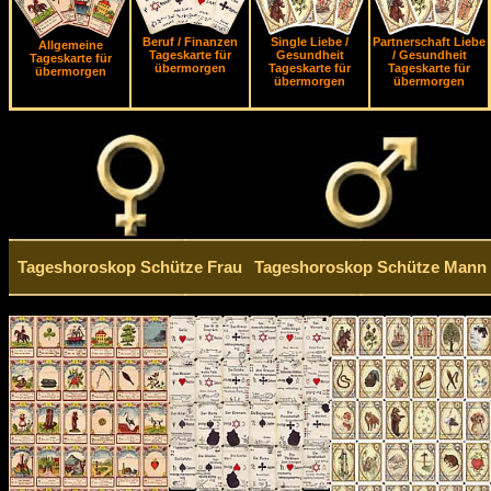
Beruf / Finanzen
Single Liebe /
Partnerschaft Liebe
Allgemeine
Tageskarte für
Gesundheit
/ Gesundheit
Tageskarte für
übermorgen
Tageskarte für
Tageskarte für
übermorgen
übermorgen
übermorgen
Tageshoroskop Schütze Frau
Tageshoroskop Schütze Mann