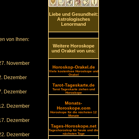
Liebe und Gesundheit:
Astrologisches
Lenormand
en von Ihnen:
Weitere Horoskope
und Orakel von uns:
27. November
Horoskop-Orakel.de
Viele kostenlose Horoskope und
Orakel
2. Dezember
Tarot-Tageskarte.de
Tarot Tageskarte ziehen und
7. Dezember
Horoskope
Monats-
12. Dezember
Horoskope.com
Horoskope für die nächsten 12
Monate
17. Dezember
Tages-Horoskope.net
Tageshoroskop für heute und die
22. Dezember
nächsten Tage