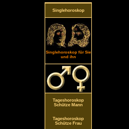
Singlehoroskop
Singlehoroskop für Sie
und ihn
Tageshoroskop
Schütze Mann
Tageshoroskop
Schütze Frau