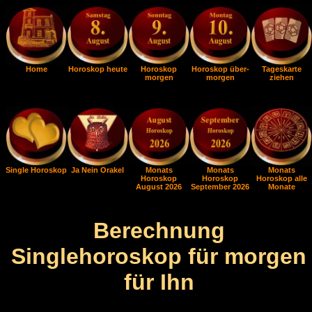
Home
Horoskop heute
Horoskop
Horoskop über-
Tageskarte
morgen
morgen
ziehen
Single Horoskop
Ja Nein Orakel
Monats
Monats
Monats
Horoskop
Horoskop
Horoskop alle
August 2026
September 2026
Monate
Berechnung
Singlehoroskop für morgen
für Ihn