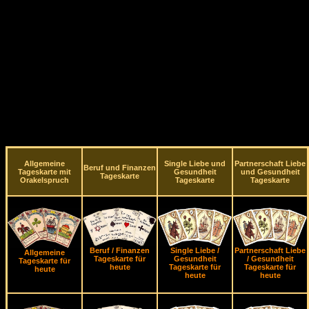
Allgemeine
Single Liebe und
Partnerschaft Liebe
Beruf und Finanzen
Tageskarte mit
Gesundheit
und Gesundheit
Tageskarte
Orakelspruch
Tageskarte
Tageskarte
Beruf / Finanzen
Single Liebe /
Partnerschaft Liebe
Allgemeine
Tageskarte für
Gesundheit
/ Gesundheit
Tageskarte für
heute
Tageskarte für
Tageskarte für
heute
heute
heute