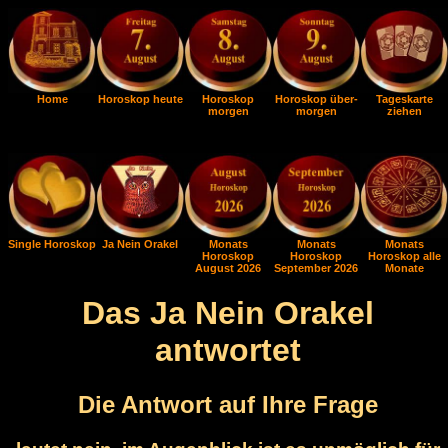
Home
Horoskop heute
Horoskop
Horoskop über-
Tageskarte
morgen
morgen
ziehen
Single Horoskop
Ja Nein Orakel
Monats
Monats
Monats
Horoskop
Horoskop
Horoskop alle
August 2026
September 2026
Monate
Das Ja Nein Orakel
antwortet
Die Antwort auf Ihre Frage