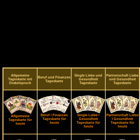
Allgemeine
Single Liebe und
Partnerschaft Liebe
Beruf und Finanzen
Tageskarte mit
Gesundheit
und Gesundheit
Tageskarte
Orakelspruch
Tageskarte
Tageskarte
Beruf / Finanzen
Single Liebe /
Partnerschaft Liebe
Allgemeine
Tageskarte für
Gesundheit
/ Gesundheit
Tageskarte für
heute
Tageskarte für
Tageskarte für
heute
heute
heute