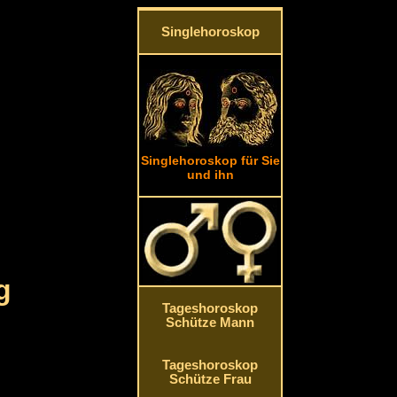
Singlehoroskop
Singlehoroskop für Sie
und ihn
g
Tageshoroskop
Schütze Mann
Tageshoroskop
Schütze Frau